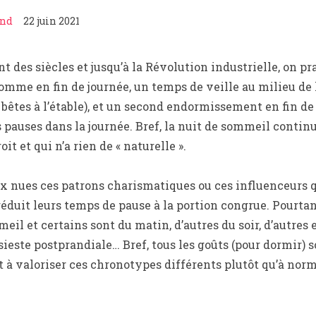
and
22 juin 2021
 des siècles et jusqu’à la Révolution industrielle, on pr
omme en fin de journée, un temps de veille au milieu de 
 bêtes à l’étable), et un second endormissement en fin de 
s pauses dans la journée. Bref, la nuit de sommeil contin
it et qui n’a rien de « naturelle ».
ux nues ces patrons charismatiques ou ces influenceurs
réduit leurs temps de pause à la portion congrue. Pourt
il et certains sont du matin, d’autres du soir, d’autres 
ieste postprandiale… Bref, tous les goûts (pour dormir) so
 à valoriser ces chronotypes différents plutôt qu’à norm