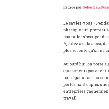
Rédigé par
Sébastien Dur
Le saviez-vous ? Pendant
phasique : un premier s
pour aller s’occuper des
Ajoutez à cela aussi, de
plus récente
qu’on ne cro
Aujourd’hui, on porte a
(quasiment) pas et ont 
tous égaux face au somme
performants après une s
entreprises gagneraient
travail.