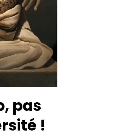
, pas
rsité !