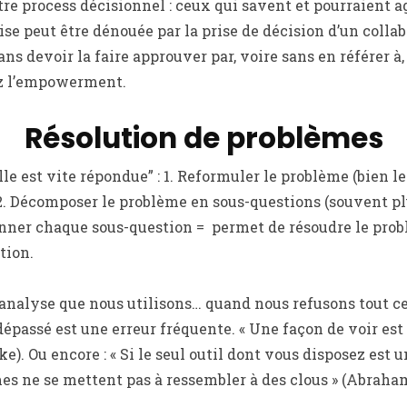
tre process décisionnel : ceux qui savent et pourraient a
se peut être dénouée par la prise de décision d’un collab
s devoir la faire approuver par, voire sans en référer à,
ez l’empowerment.
Résolution de problèmes
le est vite répondue” : 1. Reformuler le problème (bien le
2. Décomposer le problème en sous-questions (souvent plu
onner chaque sous-question = permet de résoudre le probl
tion.
’analyse que nous utilisons… quand nous refusons tout ce 
dépassé est une erreur fréquente. « Une façon de voir est
e). Ou encore : « Si le seul outil dont vous disposez est 
es ne se mettent pas à ressembler à des clous » (Abrah