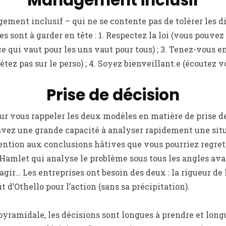
Management inclusif
ement inclusif – qui ne se contente pas de tolérer les d
es sont à garder en tête : 1. Respectez la loi (vous pouvez
(ce qui vaut pour les uns vaut pour tous) ; 3. Tenez-vous e
tez pas sur le perso) ; 4. Soyez bienveillant.e (écoutez v
Prise de décision
r vous rappeler les deux modèles en matière de prise de
ez une grande capacité à analyser rapidement une situa
tention aux conclusions hâtives que vous pourriez regrett
amlet qui analyse le problème sous tous les angles avan
agir… Les entreprises ont besoin des deux : la rigueur de
t d’Othello pour l’action (sans sa précipitation).
yramidale, les décisions sont longues à prendre et long